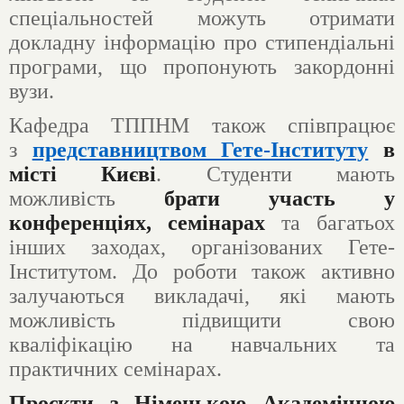
спеціальностей можуть отримати
докладну інформацію про стипендіальні
програми, що пропонують закордонні
вузи.
Кафедра ТППНМ також співпрацює
з
представництвом Гете-Інституту
в
місті Києві
. Студенти мають
можливість
брати участь у
конференціях, семінарах
та багатьох
інших заходах, організованих Гете-
Інститутом. До роботи також активно
залучаються викладачі, які мають
можливість підвищити свою
кваліфікацію на навчальних та
практичних семінарах.
Проєкти з Німецькою Академічною