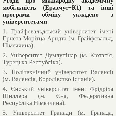
Угоди про міжнародну академічну
мобільність (Еразмус+К1) та інші
програми обміну укладено з
університетами
:
1. Грайфсвальдський університет імені
Ернста Морітца Арндта (м. Грайфсвальд,
Німеччина).
2. Університет Думлупінар (м. Кютаг’я,
Турецька Республіка).
3. Політехнічний університет Валенсії
(м. Валенсія, Королівство Іспанія).
4. Єнський університет імені Фрідріха
Шиллера (м. Єна, Федеративна
Республіка Німеччина).
5. Університет Гранади (м. Гранада,