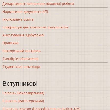
Департамент навчально-виховної роботи
Нормативні документи КПІ
Інклюзивна освіта
Інформація для технічних факультетів
Анкетування здобувачів
Практика
Ректорський контроль
Силабуси обов'язкові
Студентські олімпіади
Вступникові
І рівень (бакалаврський)
ІІ рівень (магістерський)
ІІІ рівень (доктор філософії) спеціальність 035