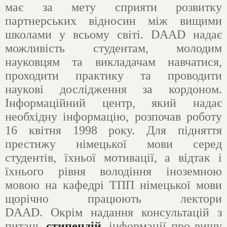
має за мету сприяти розвитку
партнерських відносин між вищими
школами у всьому світі. DAAD надає
можливість студентам, молодим
науковцям та викладачам навчатися,
проходити практику та проводити
наукові дослідження за кордоном.
Інформаційний центр, який надає
необхідну інформацію, розпочав роботу
16 квітня 1998 року. Для підняття
престижу німецької мови серед
студентів, їхньої мотивації, а відтак і
їхнього рівня володіння іноземною
мовою на кафедрі ТПП німецької мови
щорічно працюють лектори
DAAD. Окрім надання консультацій з
питань
стипендій
, інформації про вищу