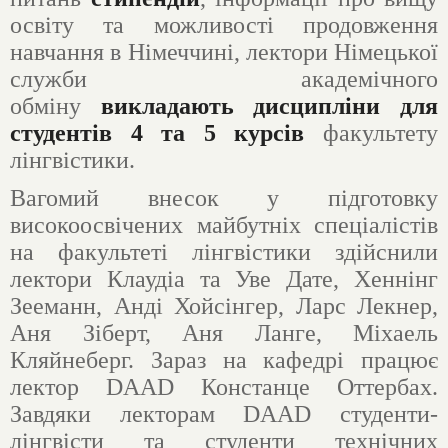
освіту та можливості продовження
навчання в Німеччині, лектори Німецької
служби академічного
обміну
викладають дисципліни для
студентів 4 та 5 курсів
факультету
лінгвістики.
Вагомий внесок у підготовку
високоосвічених майбутніх спеціалістів
на факультеті лінгвістики здійснили
лектори Клаудіа та Уве Дате, Хеннінг
Зееманн, Анді Хойсінгер, Ларс Лекнер,
Аня Зіберт, Аня Ланге, Міхаель
Кляйнеберг. Зараз на кафедрі працює
лектор DAAD Констанце Оттербах.
Завдяки лекторам DAAD студенти-
лінгвісти та студенти технічних