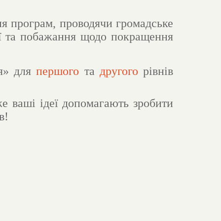
ння програм, проводячи громадське
ції та побажання щодо покращення
ія» для
першого
та
другого
рівнів
е ваші ідеї допомагають зробити
в!