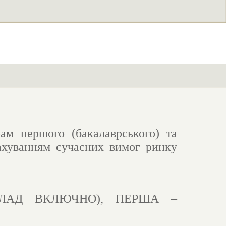
м першого (бакалаврського) та
урахуванням сучасних вимог ринку
КЛАД ВКЛЮЧНО), ПЕРША –