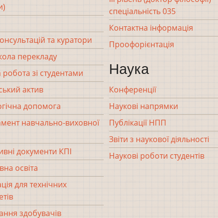
и)
спеціальність 035
Контактна інформація
консультацій та куратори
Проофорієнтація
кола перекладу
Наука
 робота зі студентами
ський актив
Конференції
гічна допомога
Наукові напрямки
мент навчально-виховної
Публікації НПП
Звіти з наукової діяльності
вні документи КПІ
Наукові роботи студентів
вна освіта
ція для технічних
етів
ання здобувачів