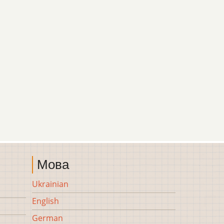
Мова
Ukrainian
English
German