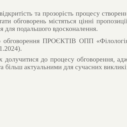
відкритість та прозорість процесу створе
ьтати обговорень містяться цінні пропози
ся для подальшого вдосконалення.
ого обговорення ПРОЄКТІВ ОПП «Філолог
1.2024).
х долучитися до процесу обговорення, адж
та більш актуальними для сучасних викликі