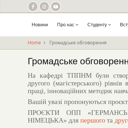
Skip
to
main
content
Main
Новини
Про нас
Студенту
Вст
navigation
Home
Громадське обговорення
Громадське обговорен
На кафедрі ТППНМ були створе
другого (магістерського) рівнів
праці, інноваційних методик навч
Вашій увазі пропонуються проєкт
ПРОЄКТИ ОПП «
ГЕРМАНС
НІМЕЦЬКА
» для
першого
та
друг