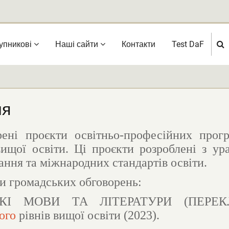
упникові
Нашi сайти
Контакти
Test DaF
ня
ні проєкти освітньо-професійних програ
 вищої освіти. Ці проєкти розроблені з 
ання та міжнародних стандартів освіти.
и громадських обговорень:
ЬКІ МОВИ ТА ЛІТЕРАТУРИ (ПЕРЕ
ого
рівнів вищої освіти (2023).