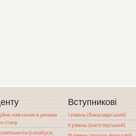
енту
Вступникові
ійне навчання в умовах
І рівень (бакалаврський)
о стану
ІІ рівень (магістерський)
 компоненти (силабуси,
ІІІ рівень (доктор філософії)