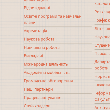
каталог
Відповідальні
Розклад
Освітні програми та навчальні
Графік 
плани
Літня ш
Акредитація
Наукова
Наукова робота
Студент
Навчальна робота
Психоло
Викладачі
Департа
Міжнародна діяльність
роботи
Академічна мобільність
Нормати
Громадське обговорення
Інклюзи
Наші партнери
Інформа
Працевлаштування
факульт
Стейкхолдери
Анкетув