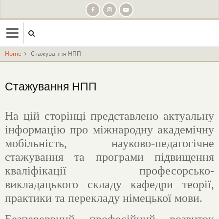
Skip
to
main
content
Home
Стажування НПП
Стажування НПП
На цій сторінці представлено актуальну
інформацію про міжнародну академічну
мобільність, науково-педагогічне
стажування та програми підвищення
кваліфікації професорсько-
викладацького складу кафедри теорії,
практики та перекладу німецької мови.
Безперервний професійний розвиток