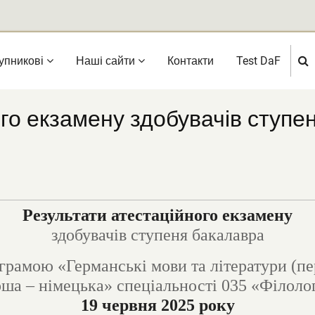
упникові
Нашi сайти
Контакти
Test DaF
го екзамену здобувачів ступе
Результати атестаційного екзамену
здобувачів ступеня бакалавра
гр
амою «Германські мови та літератури (п
ша – німецька» спеціальності 035 «Філоло
1
9
червня 202
5
року