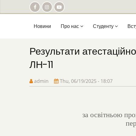
Skip
to
main
content
Main
Новини
Про нас
Студенту
Вст
navigation
Результати атестаційно
ЛН-11
admin
Thu, 06/19/2025 - 18:07
за освітньою про
пер