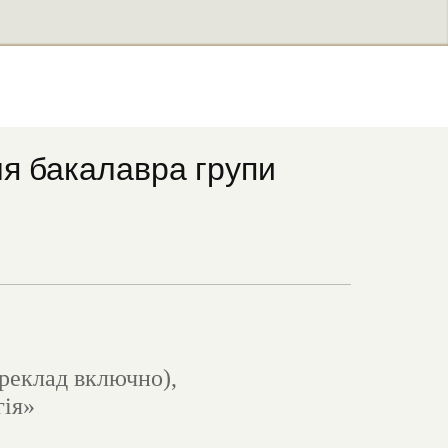
ня бакалавра групи
ереклад включно),
гія»