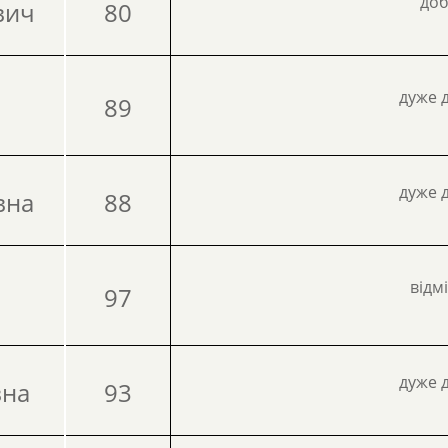
до
вич
80
дуже 
89
дуже 
вна
88
відм
97
дуже 
вна
93