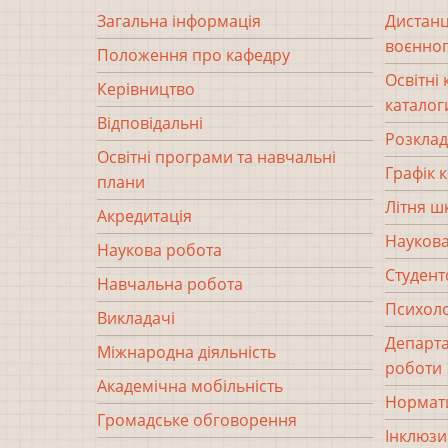
Загальна інформація
Дистанц
воєнног
Положення про кафедру
Освітні
Керівництво
каталог
Відповідальні
Розклад
Освітні програми та навчальні
Графік 
плани
Літня ш
Акредитація
Наукова
Наукова робота
Студент
Навчальна робота
Психоло
Викладачі
Департа
Міжнародна діяльність
роботи
Академічна мобільність
Нормати
Громадське обговорення
Інклюзи