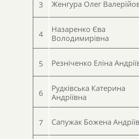
Женгура Олег Валерійо
3
Назаренко Єва
4
Володимирівна
Резніченко Еліна Андрії
5
Рудківська Катерина
6
Андріївна
Сапужак Божена Андрії
7