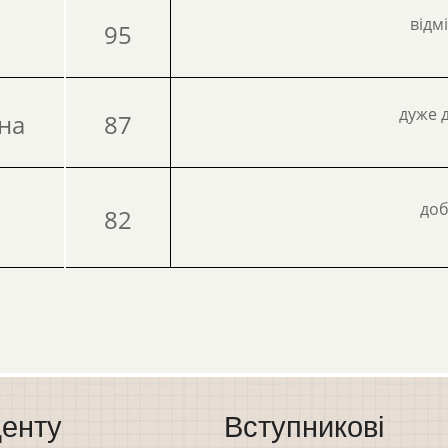
відм
ч
95
дуже 
на
87
до
82
енту
Вступникові