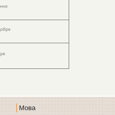
інно
добре
бре
Мова