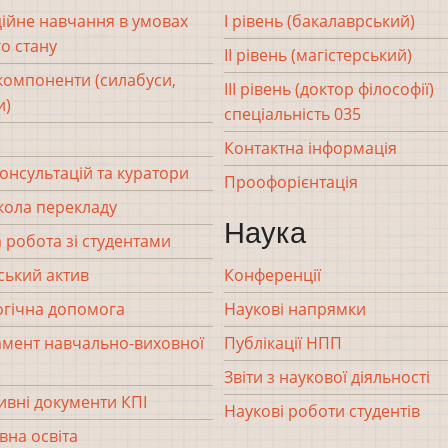
ійне навчання в умовах
І рівень (бакалаврський)
о стану
ІІ рівень (магістерський)
 компоненти (силабуси,
ІІІ рівень (доктор філософії)
и)
спеціальність 035
Контактна інформація
консультацій та куратори
Проофорієнтація
кола перекладу
Наука
 робота зі студентами
ський актив
Конференції
гічна допомога
Наукові напрямки
мент навчально-виховної
Публікації НПП
Звіти з наукової діяльності
вні документи КПІ
Наукові роботи студентів
вна освіта