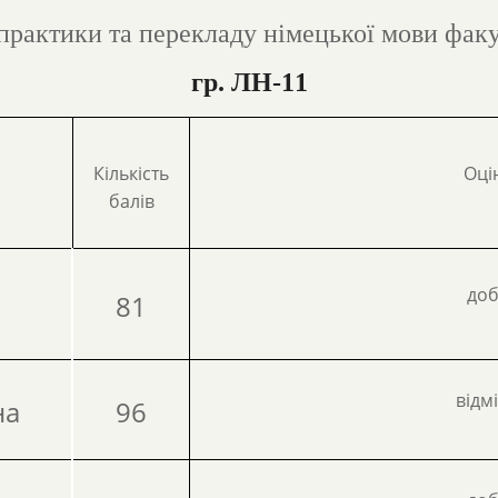
 практики та перекладу німецької мови факу
гр. ЛН-
1
1
Кількість
Оці
балів
до
81
відм
на
96