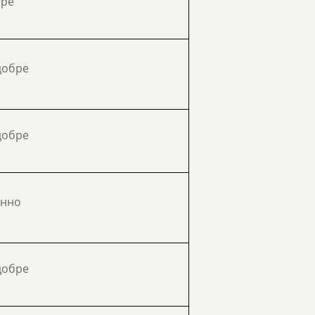
бре
добре
добре
інно
добре