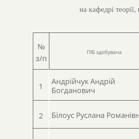
на кафедрі теорії,
№
ПІБ здобувача
з/п
Андрійчук Андрій
1
Богданович
Білоус Руслана Романів
2