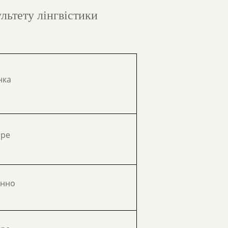
льтету лінгвістики
нка
бре
інно