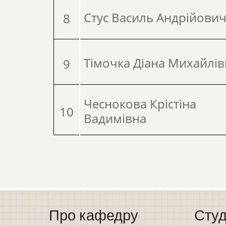
Стус Василь Андрійови
8
Тімочка Діана Михайлів
9
Чеснокова Крістіна
10
Вадимівна
Про кафедру
Студ