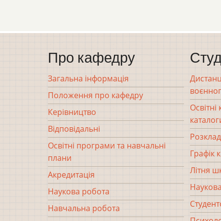
Про кафедру
Студ
Загальна інформація
Дистанц
воєнног
Положення про кафедру
Освітні
Керівництво
каталог
Відповідальні
Розклад
Освітні програми та навчальні
Графік 
плани
Літня ш
Акредитація
Наукова
Наукова робота
Студент
Навчальна робота
Психоло