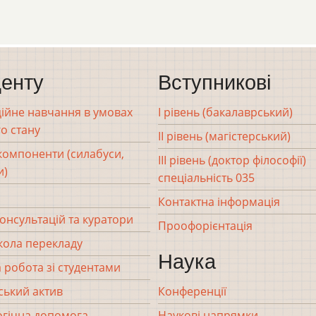
енту
Вступникові
ійне навчання в умовах
І рівень (бакалаврський)
о стану
ІІ рівень (магістерський)
 компоненти (силабуси,
ІІІ рівень (доктор філософії)
и)
спеціальність 035
Контактна інформація
консультацій та куратори
Проофорієнтація
кола перекладу
Наука
 робота зі студентами
ський актив
Конференції
гічна допомога
Наукові напрямки