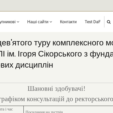
упникові
Нашi сайти
Контакти
Test DaF
в'ятого туру комплексного мо
ПІ ім. Ігоря Сікорського з фу
ових дисциплін
Шановні здобувачі!
графіком консультацій до ректорськог
та і час
Посилання на зустріч