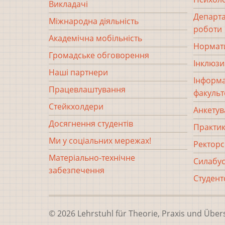
Викладачі
Департа
Міжнародна діяльність
роботи
Академічна мобільність
Нормати
Громадське обговорення
Інклюзи
Наші партнери
Інформа
Працевлаштування
факульт
Стейкхолдери
Анкетув
Досягнення студентів
Практи
Ми у соціальних мережах!
Ректорс
Матеріально-технічне
Силабус
забезпечення
Студент
© 2026 Lehrstuhl für Theorie, Praxis und Über