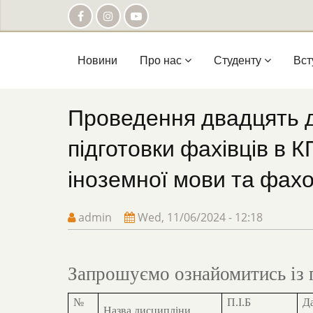
Skip
to
main
content
Main
Новини
Про нас
Студенту
Вст
navigation
Проведення двадцять де
підготовки фахівців в К
іноземної мови та фах
admin
Wed, 11/06/2024 - 12:18
Запрошуємо ознайомитись із 
№
П.І.Б
Да
Назва дисципліни