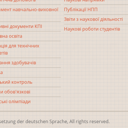
мент навчально-виховної
Публікації НПП
Звіти з наукової діяльності
вні документи КПІ
Наукові роботи студентів
вна освіта
ція для технічних
етів
ання здобувачів
ка
ький контроль
и обов'язкові
ські олімпіади
setzung der deutschen Sprache, All rights reserved.