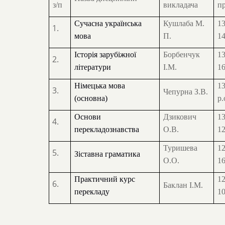
з/п
викладача
п
Сучасна українська
Кушлаба М.
13
мова
П.
14
Історія зарубіжної
Борбенчук
13
літератури
І.М.
16
Німецька мова
13
Чепурна З.В.
(основна)
р.
Основи
Дзикович
13
перекладознавства
О.В.
12
Туришева
12
Зіставна граматика
О.О.
16
Практичний курс
12
Баклан І.М.
перекладу
10