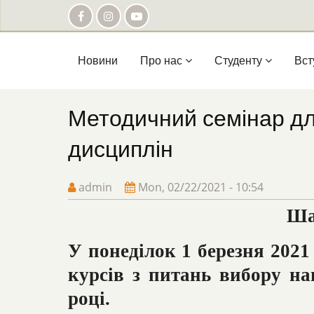
Skip
to
main
content
Main
Новини
Про нас
Студенту
Вст
navigation
Методичний семінар для 
дисциплін
admin
Mon, 02/22/2021 - 10:54
Шан
У понеділок 1 березня 2021 
курсів з питань вибору н
році.