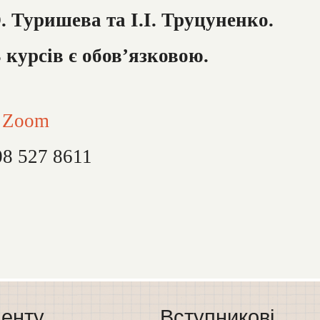
 Туришева та І.І. Труцуненко.
3 курсів є обов’язковою.
ї Zoom
08 527 8611
енту
Вступникові