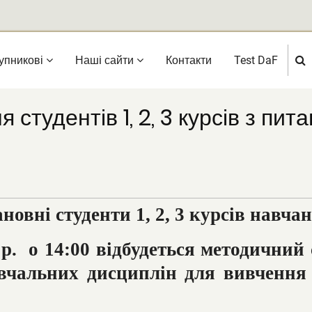
упникові
Нашi сайти
Контакти
Test DaF
студентів 1, 2, 3 курсів з пи
овні студенти 1, 2, 3 курсів навча
р. о 14:00 відбудеться методичний с
авчальних дисциплін для вивчення