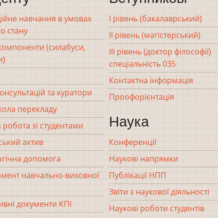
ійне навчання в умовах
І рівень (бакалаврський)
о стану
ІІ рівень (магістерський)
 компоненти (силабуси,
ІІІ рівень (доктор філософії)
и)
спеціальність 035
Контактна інформація
консультацій та куратори
Проофорієнтація
кола перекладу
Наука
 робота зі студентами
ський актив
Конференції
гічна допомога
Наукові напрямки
мент навчально-виховної
Публікації НПП
Звіти з наукової діяльності
вні документи КПІ
Наукові роботи студентів