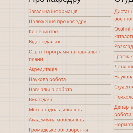
Загальна інформація
Дистанц
воєнног
Положення про кафедру
Освітні
Керівництво
каталог
Відповідальні
Розклад
Освітні програми та навчальні
Графік 
плани
Літня ш
Акредитація
Наукова
Наукова робота
Студент
Навчальна робота
Психоло
Викладачі
Департа
Міжнародна діяльність
роботи
Академічна мобільність
Нормати
Громадське обговорення