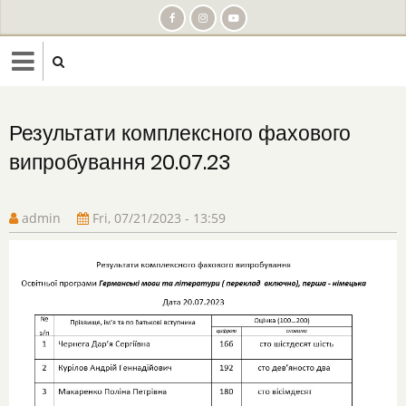
Skip
to
main
content
Результати комплексного фахового
випробування 20.07.23
admin
Fri, 07/21/2023 - 13:59