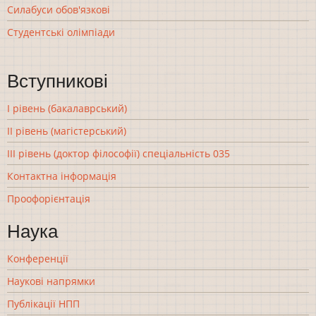
Силабуси обов'язкові
Студентські олімпіади
Вступникові
І рівень (бакалаврський)
ІІ рівень (магістерський)
ІІІ рівень (доктор філософії) спеціальність 035
Контактна інформація
Проофорієнтація
Наука
Конференції
Наукові напрямки
Публікації НПП