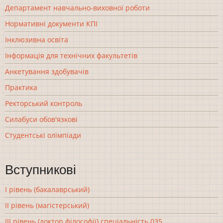
Департамент навчально-виховної роботи
Нормативні документи КПІ
Інклюзивна освіта
Інформація для технічних факультетів
Анкетування здобувачів
Практика
Ректорський контроль
Силабуси обов'язкові
Студентські олімпіади
Вступникові
І рівень (бакалаврський)
ІІ рівень (магістерський)
ІІІ рівень (доктор філософії) спеціальність 035