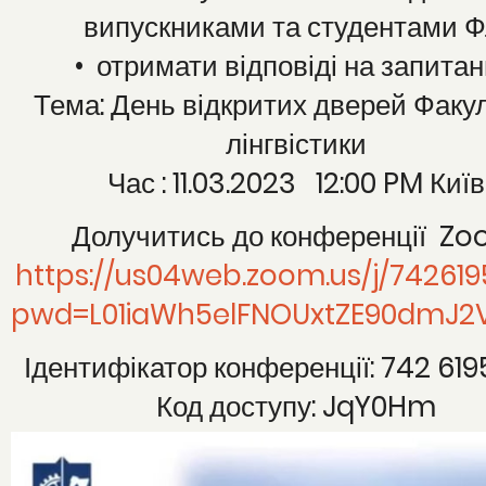
випускниками та студентами Ф
• отримати відповіді на запитан
Тема: День відкритих дверей Факу
лінгвістики
Час : 11.03.2023 12:00 PM Київ
Долучитись до конференції Z
https://us04web.zoom.us/j/74261
pwd=L01iaWh5elFNOUxtZE90dmJ2
Ідентифікатор конференції: 742 61
Код доступу: JqY0Hm