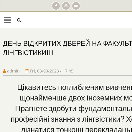
Skip
to
main
content
ДЕНЬ ВІДКРИТИХ ДВЕРЕЙ НА ФАКУЛЬТ
ЛІНГВІСТИКИ!!!!
admin
Fri, 03/03/2023 - 17:45
Цікавитесь поглибленим вивче
щонайменше двох іноземних м
Прагнете здобути фундаментальн
професійні знання з лінгвістики? 
дізнатися тонкощі перекладаць