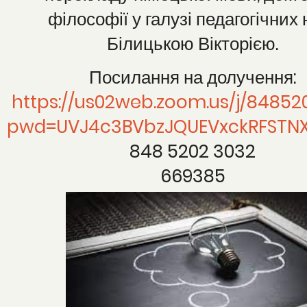
філософії у галузі педагогічних 
Білицькою Вікторією.
Посилання на долучення:
https://us02web.zoom.us/j/84852
pwd=UVJ4c3BVbzJQUEVxckRFSTN
848 5202 3032
669385