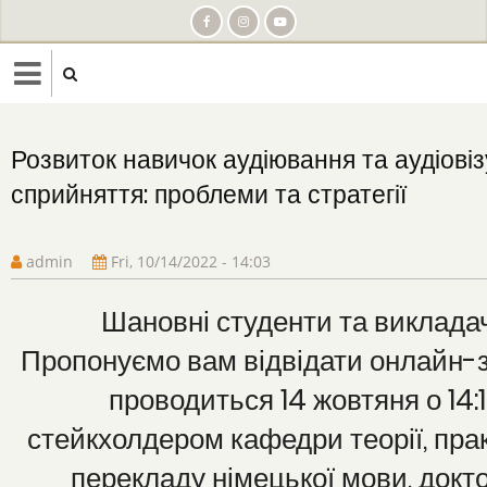
Skip
to
main
content
Розвиток навичок аудіювання та аудіові
сприйняття: проблеми та стратегії
admin
Fri, 10/14/2022 - 14:03
Шановні студенти та викладач
Пропонуємо вам відвідати онлайн-з
проводиться 14 жовтяня о 14:
стейкхолдером кафедри теорії, пра
перекладу німецької мови, докт