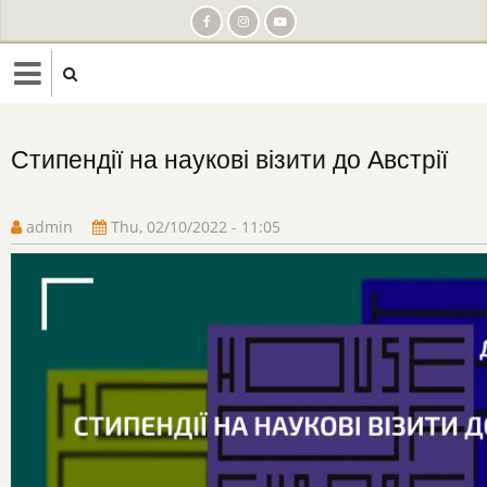
Skip
to
main
content
Стипендії на наукові візити до Австрії
admin
Thu, 02/10/2022 - 11:05