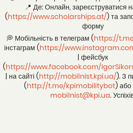
📍 Де: Онлайн, зареєструватися н
(
https://www.scholarships.at/
) та за
форму
💭 Мобільність в телеграм (
https://t.m
інстаграм (
https://www.instagram.com
| фейсбук
(
https://www.facebook.com/IgorSikors
| на сайті (
http://mobilnist.kpi.ua/
). З
(
http://t.me/kpimobilitybot
) або
mobilnist@kpi.ua
. Успіхі