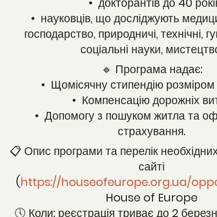
• докторантів до 40 рокі
• науковців, що досліджують медици
господарство, природничі, технічні, г
соціальні науки, мистецтв
🔹 Програма надає:
• Щомісячну стипендію розміром 
• Компенсацію дорожніх вит
• Допомогу з пошуком житла та о
страхування.
📋 Опис програми та перелік необхідни
сайті
(
https://houseofeurope.org.ua/opp
House of Europe
🕔 Коли: реєстрація триває до 2 берез