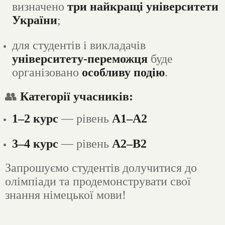
визначено
три найкращі університети
України
;
для студентів і викладачів
університету-переможця
буде
організовано
особливу подію
.
👥
Категорії учасників:
1–2 курс
— рівень
A1–A2
3–4 курс
— рівень
A2–B2
Запрошуємо студентів долучитися до
олімпіади та продемонструвати свої
знання німецької мови!