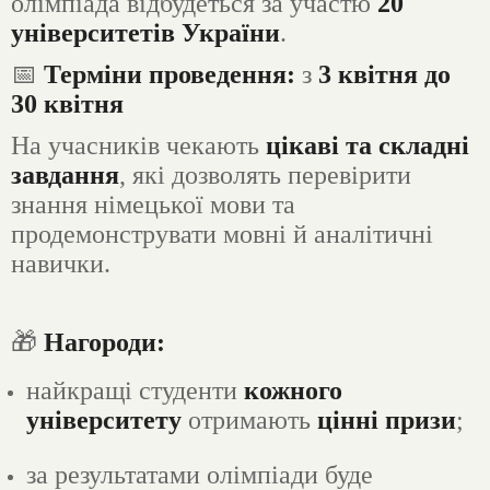
олімпіада відбудеться за участю
20
університетів України
.
📅
Терміни проведення:
з
3 квітня до
30 квітня
На учасників чекають
цікаві та складні
завдання
, які дозволять перевірити
знання німецької мови та
продемонструвати мовні й аналітичні
навички.
🎁
Нагороди:
найкращі студенти
кожного
університету
отримають
цінні призи
;
за результатами олімпіади буде