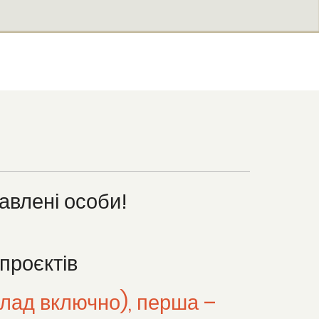
кавлені особи!
проєктів
клад включно), перша –