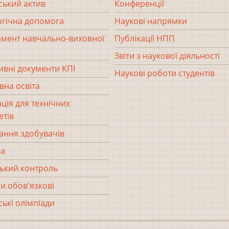
ський актив
Конференції
гічна допомога
Наукові напрямки
мент навчально-виховної
Публікації НПП
Звіти з наукової діяльності
вні документи КПІ
Наукові роботи студентів
вна освіта
ція для технічних
етів
ання здобувачів
ка
ький контроль
и обов'язкові
ські олімпіади