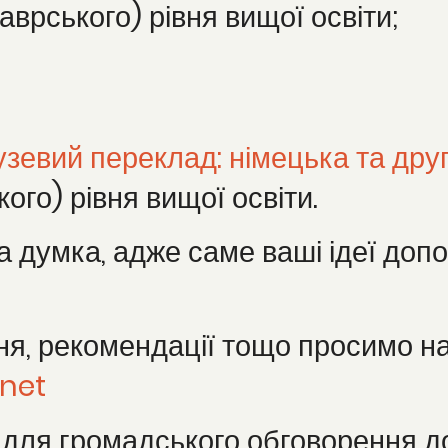
врського) рівня вищої освіти;
узевий переклад: німецька та дру
ого) рівня вищої освіти.
 думка, адже саме ваші ідеї доп
ння, рекомендації тощо просимо 
net
 для громадського обговорення до