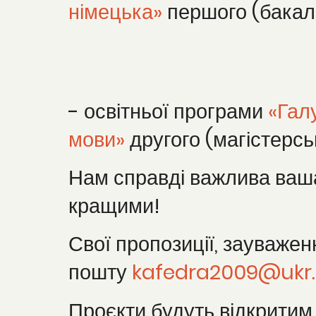
німецька»
першого (бакала
- освітньої програми
«Гал
мови»
другого (магістерськ
Нам справді важлива ваша
кращими!
Свої пропозиції, зауваже
пошту
kafedra2009@ukr.
Проєкти будуть відкритим