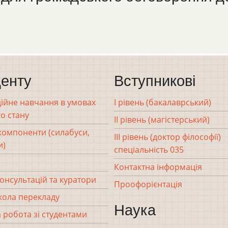
енту
Вступникові
ійне навчання в умовах
І рівень (бакалаврський)
о стану
ІІ рівень (магістерський)
 компоненти (силабуси,
ІІІ рівень (доктор філософії)
и)
спеціальність 035
Контактна інформація
консультацій та куратори
Проофорієнтація
кола перекладу
Наука
 робота зі студентами