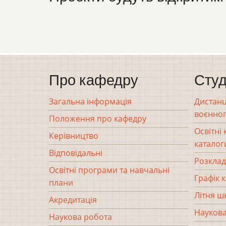
Про кафедру
Студ
Загальна інформація
Дистанц
воєнног
Положення про кафедру
Освітні
Керівництво
каталог
Відповідальні
Розклад
Освітні програми та навчальні
Графік 
плани
Літня ш
Акредитація
Наукова
Наукова робота