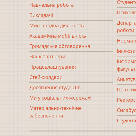
Студент
Навчальна робота
Психоло
Викладачі
Департа
Міжнародна діяльність
роботи
Академічна мобільність
Нормати
Громадське обговорення
Інклюзи
Наші партнери
Інформа
Працевлаштування
факульт
Стейкхолдери
Анкетув
Досягнення студентів
Практи
Ми у соціальних мережах!
Ректорс
Матеріально-технічне
Силабус
забезпечення
Студент