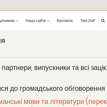
упникові
Нашi сайти
Контакти
Test DaF
ня
 партнери, випускники та всі заці
ся до громадського обговорення 
манські мови та літератури (пере