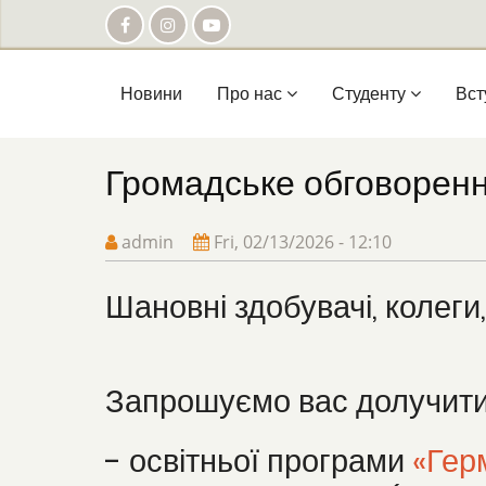
Skip
to
main
content
Main
Новини
Про нас
Студенту
Вст
navigation
Громадське обговорен
admin
Fri, 02/13/2026 - 12:10
Шановні здобувачі, колеги,
Запрошуємо вас долучити
- освітньої програми
«Гер