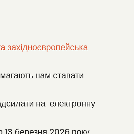
га західноєвропейська
омагають нам ставати
надсилати на електронну
 13 березня 2026 року.