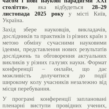
часом і нові наукові парадигми ХХІ
століття»
, яка відбудеться
28–29
листопада 2025 року
у місті Київ,
Україна.
Захід збере науковців, викладачів,
дослідників та практиків із різних країн з
метою обміну сучасними науковими
ідеями, представлення нових результатів
досліджень та обговорення актуальних
викликів у різних галузях науки. Формат
конференції – онлайн, що дає
можливість долучитися до події
широкому колу учасників незалежно від
місця перебування.
У програмі конференції заплановані
пленарні виступи провідних учених,