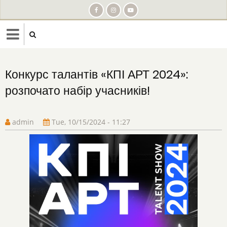
Skip
to
main
content
Конкурс талантів «КПІ АРТ 2024»:
розпочато набір учасників!
admin
Tue, 10/15/2024 - 11:27