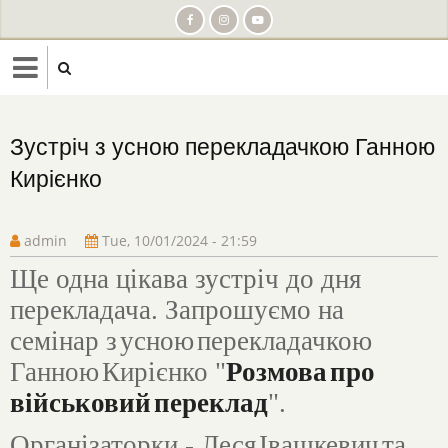
Skip
to
main
content
Зустріч з усною перекладачкою Ганною
Кирієнко
admin
Tue, 10/01/2024 - 21:59
Ще одна цікава зустріч до дня
перекладача. Запрошуємо на
семінар з
усною
перекладачкою
Ганною
Кирієнко
"
Розмова
про
військовий
переклад
".
Організаторки
-
Леся
Івашкевич
та