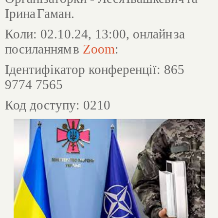
Ірина
Гаман
.
Коли
: 02.10.24, 13:00,
онлайн
за
посиланням
в
Zoom
:
Ідентифікатор конференції: 865
9774 7565
Код доступу: 0210