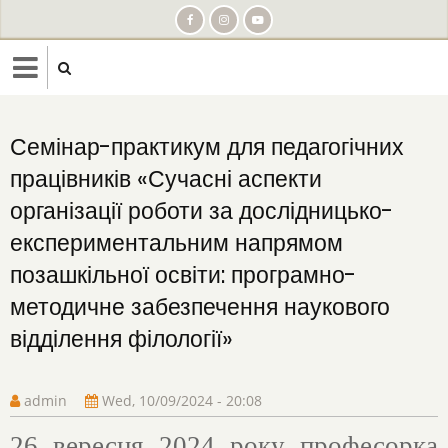
Skip
to
main
content
Семінар-практикум для педагогічних
працівників «Сучасні аспекти
організації роботи за дослідницько-
експериментальним напрямом
позашкільної освіти: програмно-
методичне забезпечення наукового
відділення філології»
admin
Wed, 10/09/2024 - 20:08
26 вересня 2024 року
професорка