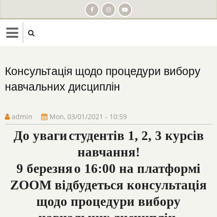
Skip
to
main
content
Консультація щодо процедури вибору
навчальних дисциплін
admin
Mon, 03/01/2021 - 10:59
До уваги
студентів
1, 2, 3 курсів
навчання
!
9
березня
о 16:00 на платформі
ZOOM відбудеться консультація
щодо процедури вибору