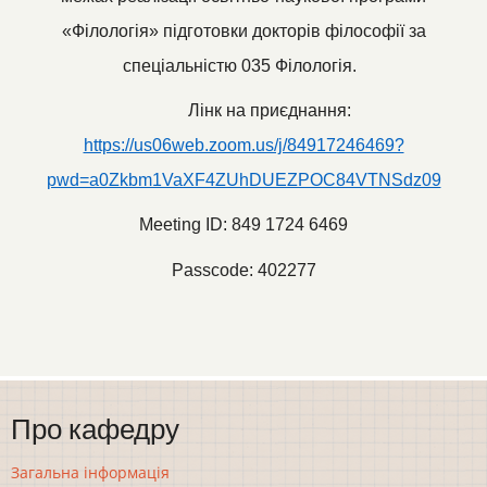
«Філологія» підготовки докторів філософії за
спеціальністю 035 Філологія.
Лінк на приєднання:
https://us06web.zoom.us/j/84917246469?
pwd=a0Zkbm1VaXF4ZUhDUEZPOC84VTNSdz09
Meeting ID: 849 1724 6469
Passcode: 402277
Про кафедру
Загальна інформація