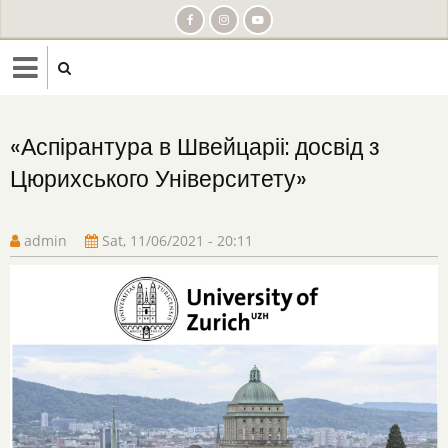
Skip
to
main
content
« Аспірантура в Швейцаріі: досвід з
Цюрихського Університету»
admin
Sat, 11/06/2021 - 20:11