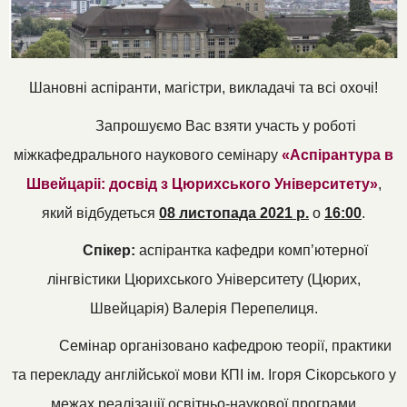
Шановні аспіранти, магістри, викладачі та всі охочі!
Запрошуємо Вас взяти участь у роботі
міжкафедрального наукового семінару
«
Аспірантура в
Швейцаріі: досвід з Цюрихського Університету»
,
який відбудеться
08 листопада
2021 р.
о
16:00
.
Спікер:
аспірантка
кафедри
комп’ютерної
лінгвістики Цюрихського
У
ніверситет
у (Цюрих
,
Швейцарія
) Валерія Перепелиця.
Семінар організовано кафедрою теорії, практики
та перекладу англійської мови КПІ ім. Ігоря Сікорського у
межах реалізації освітньо-наукової програми