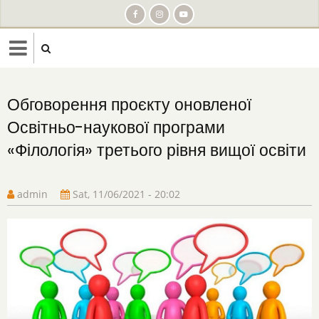
Skip
to
main
content
Обговорення проєкту оновленої
Освітньо-наукової програми
«Філологія» третього рівня вищої освіти
admin
Sat, 11/06/2021 - 20:02