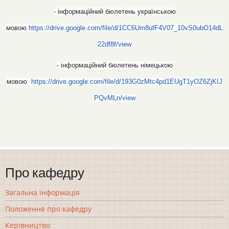
- інформаційний бюлетень українською
мовою
https://drive.google.com/file
/d/1CC6Um8ufF4V07_10vS0ubO14dL
22df8f/view
- інформаційний бюлетень німецькою
мовою
https://drive.google.com/file
/d/193G0zMtc4pd1EUgT1yOZ6ZjKIJ
PQvMLn/view
Про кафедру
Загальна інформація
Положення про кафедру
Керівництво