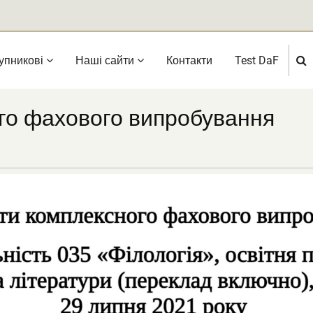
упникові
Нашi сайти
Контакти
Test DaF
го фахового випробування