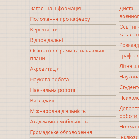
Загальна інформація
Дистанц
воєнног
Положення про кафедру
Освітні
Керівництво
каталог
Відповідальні
Розклад
Освітні програми та навчальні
Графік 
плани
Літня ш
Акредитація
Наукова
Наукова робота
Студент
Навчальна робота
Психоло
Викладачі
Департа
Міжнародна діяльність
роботи
Академічна мобільність
Нормати
Громадське обговорення
Інклюзи