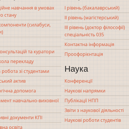
ійне навчання в умовах
І рівень (бакалаврський)
о стану
ІІ рівень (магістерський)
 компоненти (силабуси,
ІІІ рівень (доктор філософії)
и)
спеціальність 035
Контактна інформація
консультацій та куратори
Проофорієнтація
кола перекладу
Наука
 робота зі студентами
ський актив
Конференції
гічна допомога
Наукові напрямки
мент навчально-виховної
Публікації НПП
Звіти з наукової діяльності
вні документи КПІ
Наукові роботи студентів
вна освіта