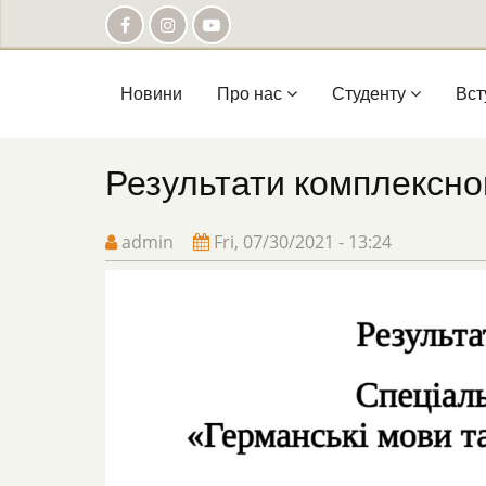
Skip
to
main
content
Main
Новини
Про нас
Студенту
Вст
navigation
Результати комплексно
admin
Fri, 07/30/2021 - 13:24