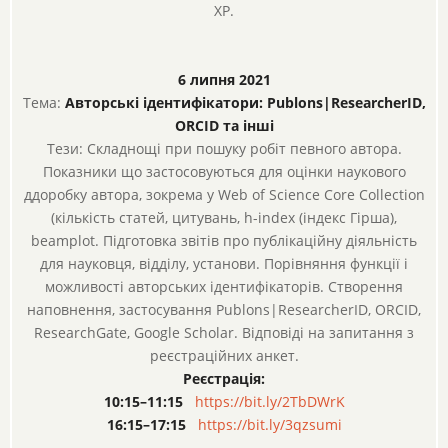
XP.
6 липня 2021
Тема:
Авторські ідентифікатори: Publons|ResearcherID,
ORCID та інші
Тези: Складнощі при пошуку робіт певного автора.
Показники що застосовуються для оцінки наукового
ддоробку автора, зокрема у Web of Science Core Collection
(кількість статей, цитувань, h-index (індекс Гірша),
beamplot. Підготовка звітів про публікаційну діяльність
для науковця, відділу, установи. Порівняння функції і
можливості авторських ідентифікаторів. Створення
наповнення, застосування Publons|ResearcherID, ORCID,
ResearchGate, Google Scholar. Відповіді на запитання з
реєстраційних анкет.
Реєстрація:
10:15–11:15
https://bit.ly/2TbDWrK
16:15–17:15
https://bit.ly/3qzsumi