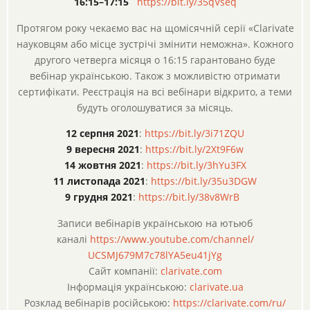
16:15–17:15
https://bit.ly/35qVseq
Протягом року чекаємо вас на щомісячній серії «Clarivate
науковцям або місце зустрічі змінити неможна». Кожного
другого четверга місяця о 16:15 гарантовано буде
вебінар українською. Також з можливістю отримати
сертифікати. Реєстрація на всі вебінари відкрито, а теми
будуть оголошуватися за місяць.
12 серпня 2021
:
https://bit.ly/3i71ZQU
9 вересня 2021
:
https://bit.ly/2Xt9F6w
14 жовтня 2021
:
https://bit.ly/3hYu3FX
11 листопада 2021
:
https://bit.ly/35u3DGW
9 грудня 2021
:
https://bit.ly/38v8WrB
Записи вебінарів українською на ютьюб
каналі
https://www.youtube.com/
channel/
UCSMJ679M7c78lYA5eu41jYg
Сайт компанії:
clarivate.com
Iнформація українською:
clarivate.ua
Розклад вебінарів російською:
https://clarivate.com/ru/