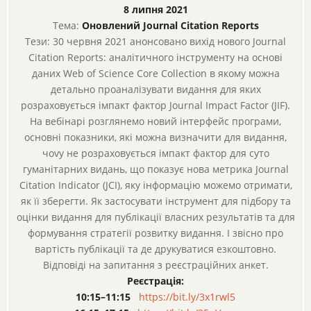
8 липня 2021
Тема:
Оновлений Journal Citation Reports
Тези: 30 червня 2021 анонсовано вихід нового Journal
Citation Reports: аналітичного інструменту на основі
даних Web of Science Core Collection в якому можна
детально проаналізувати видання для яких
розраховується імпакт фактор Journal Impact Factor (JIF).
На вебінарі розглянемо новий інтерфейс програми,
основні показники, які можна визначити для видання,
чоvу не розраховуєтьcя імпакт фактор для суто
гуманітарних видань, що показує нова метрика Journal
Citation Indicator (JCI), яку інформацію можемо отримати,
як її зберегти. Як застосувати інструмент для підбору та
оцінки видання для публікації власних результатів та для
формування стратегії розвитку видання. І звісно про
вартість публікації та де друкуватися езкоштовно.
Відповіді на запитання з реєстраційних анкет.
Реєстрація:
10:15–11:15
https://bit.ly/3x1rwl5