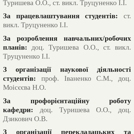
Туришева О.О., ст. викл. Труцуненко І.І.
За працевлаштування студентів:
ст.
викл. Труцуненко І.І.
За розроблення навчальних/робочих
планів:
доц. Туришева О.О., ст. викл.
Труцуненко І.І.
З організації наукової діяльності
студентів:
проф. Іваненко С.М., доц.
Моісєєва Н.О.
За профорієнтаційну роботу
кафедри:
доц. Туришева О.О., доц.
Дзикович О.В.
З організації перекладацьких та