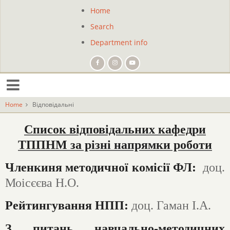
Skip
Home
Site
to
Search
main
navigation
content
Department info
Home
Відповідальні
Список відповідальних кафедри
ТППНМ за різні напрямки роботи
Членкиня методичної комісії ФЛ:
доц.
Моісєєва Н.О.
Рейтингування НПП:
доц. Гаман І.А.
З питань навчально-методичних