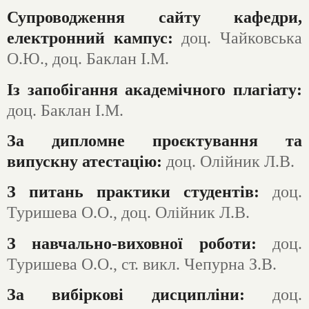
Супроводження сайту кафедри,
електронний кампус:
доц. Чайковська
О.Ю., доц. Баклан І.М.
Із запобігання академічного плагіату:
доц. Баклан І.М.
За дипломне проєктування та
випускну атестацію:
доц. Олійник Л.В.
З питань практики студентів:
доц.
Туришева О.О., доц. Олійник Л.В.
З навчально-виховної роботи:
доц.
Туришева О.О., ст. викл. Чепурна З.В.
За вибіркові дисципліни:
доц.