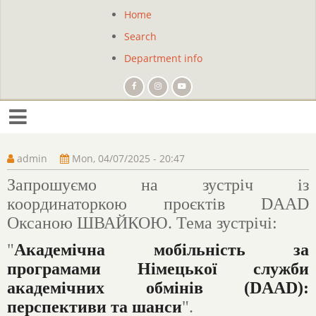
Skip
Home
Site
to
Search
main
navigation
content
Department info
admin
Mon, 04/07/2025 - 20:47
Запрошуємо на зустріч із
координаторкою проєктів DAAD
Оксаною ШВАЙКОЮ. Тема зустрічі:
"
Академічна мобільність за
програмами Німецької служби
академічних обмінів (DAAD):
перспективи та шанси
".