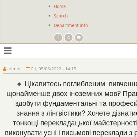
Skip
Home
Site
to
Search
main
navigation
content
Department info
admin
Fri, 05/06/2022 - 14:15
🔸 Цікавитесь поглибленим вивченн
щонайменше двох іноземних мов? Пра
здобути фундаментальні та професі
знання з лінгвістики? Хочете дізнати
тонкощі перекладацької майстерності
виконувати усні і письмові переклади з 