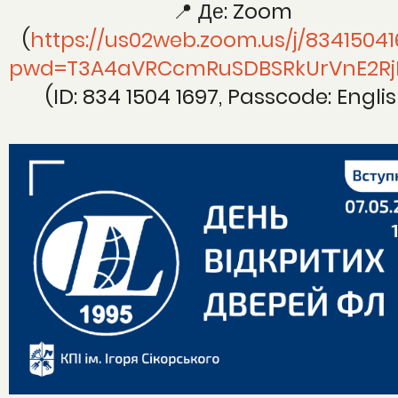
📍 Де: Zoom
(
https://us02web.zoom.us/j/8341504
pwd=T3A4aVRCcmRuSDBSRkUrVnE2Rj
(ID: 834 1504 1697, Passcode: Engli