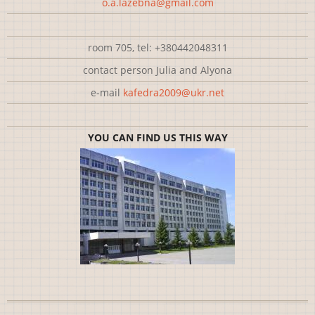
o.a.lazebna@gmail.com
room 705, tel: +380442048311
contact person Julia and Alyona
e-mail
kafedra2009@ukr.net
YOU CAN FIND US THIS WAY