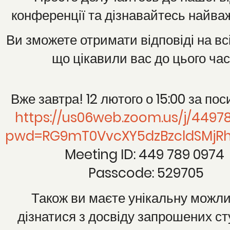
конференції та дізнавайтесь найва
Ви зможете отримати відповіді на вс
що цікавили вас до цього час
Вже завтра! 12 лютого о 15:00 за по
https://us06web.zoom.us/j/4497
pwd=RG9mT0VvcXY5dzBzcldSMjRh
Meeting ID: 449 789 0974
Passcode: 529705
Також ви маєте унікальну можли
дізнатися з досвіду запрошених ст