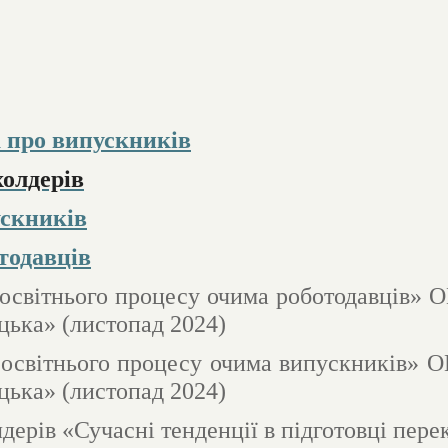
а про випускників
холдерів
ускників
тодавців
 освітнього процесу очима роботодавців» О
цька» (листопад 2024)
 освітнього процесу очима випускників» О
цька» (листопад 2024)
дерів «Сучасні тенденції в підготовці пере