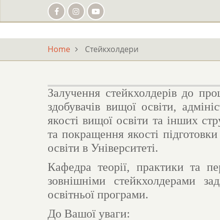
Skip
to
main
content
Home
Стейкхолдери
Залучення стейкхолдерів до про
здобувачів вищої освіти, адміні
якості вищої освіти та інших стр
та покращення якості підготовки
освіти в Університеті.
Кафедра теорії, практики та пе
зовнішніми стейкхолдерами зад
освітньої програми.
До Вашої уваги: