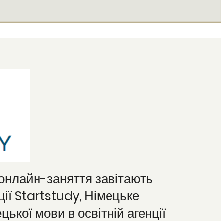
а онлайн-заняття завітають
ії Startstudy, Німецьке
ької мови в освітній агенції