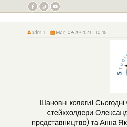
Skip
to
main
content
admin
Mon, 09/20/2021 - 10:48
Шановні колеги! Сьогодні 
стейкхолдери Олександр
представництво) та Анна Яко