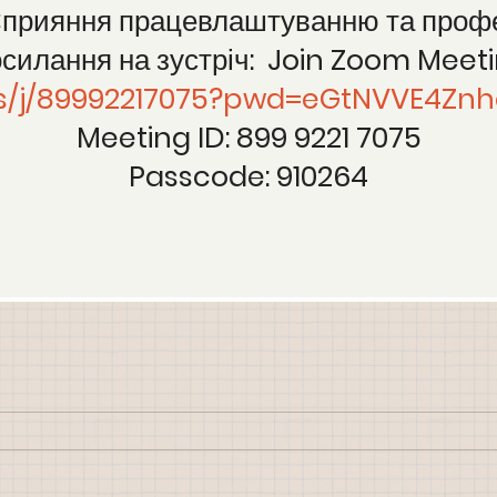
 "Сприяння працевлаштуванню та профе
силання на зустріч: Join Zoom Meet
.us/j/89992217075?pwd=eGtNVVE4Z
Meeting ID: 899 9221 7075
Passcode: 910264