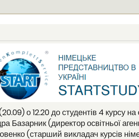
(20.09) о 12.20 до студентів 4 курсу н
а Базарник (директор освітньої агенц
венко (старший викладач курсів німец