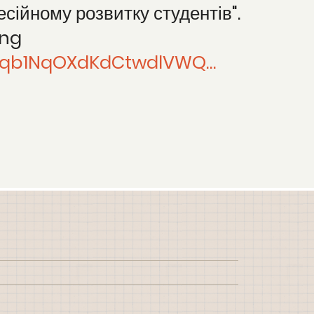
сійному розвитку студентів".
ing
nhqb1NqOXdKdCtwdlVWQ…