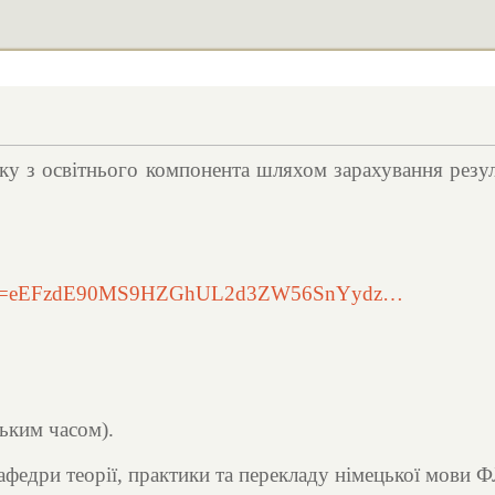
ку з освітнього компонента шляхом зарахування резуль
7?pwd=eEFzdE90MS9HZGhUL2d3ZW56SnYydz…
ським часом).
афедри теорії, практики та перекладу німецької мови Ф